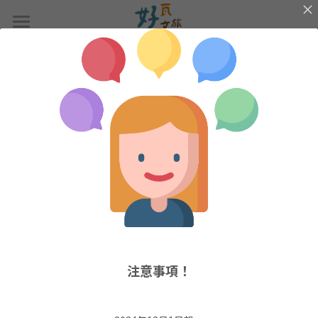
×
商品分類
首頁
所有商品分類
返回
客房資訊
優惠資訊
禪靜田園｜豪華加大床​
恬靜之書 | 標準雙床房
交通資訊
恬心蜜語｜標準雙人房
周邊景點
豐盛莊園｜家庭房
人才召募
歡聚時光｜六人團體房
線上訂房
注意事項！