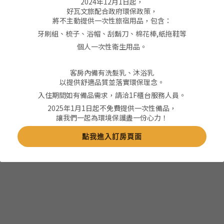
2024年12月1日起，
好瓦文旅配合政府環保政策，
歡聚時光．六人團體房
將不主動提供一次性旅宿用品，包含：
牙刷組、梳子、浴帽、刮鬍刀、棉花棒,紙拖鞋等
﹡床型：上下舖床型
個人一次性衛生用品。
﹡價格：850 元起
客房內備有洗髮乳、沐浴乳
以提供舒適品質並落實環保理念。
﹡本房型除團體訂房外，將由本館協助安排入住房
入住期間如有備品需求，請洽1F櫃台服務人員。
間，敬請配合。
2025年1月1日起不免費提供一次性備品，
讓我們一起為環境保護盡一份心力！
﹡本房型不含早餐。
點我進入訂房頁面