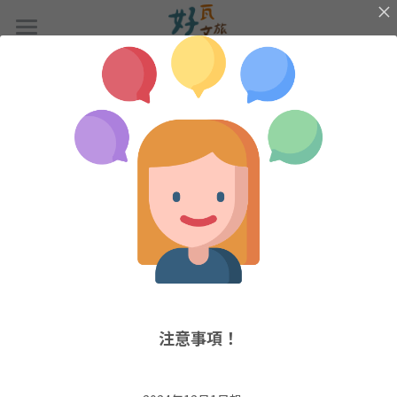
×
商品分類
首頁
所有商品分類
返回
客房資訊
優惠資訊
禪靜田園｜豪華加大床​
恬靜之書 | 標準雙床房
交通資訊
恬心蜜語｜標準雙人房
周邊景點
豐盛莊園｜家庭房
人才召募
歡聚時光｜六人團體房
線上訂房
注意事項！