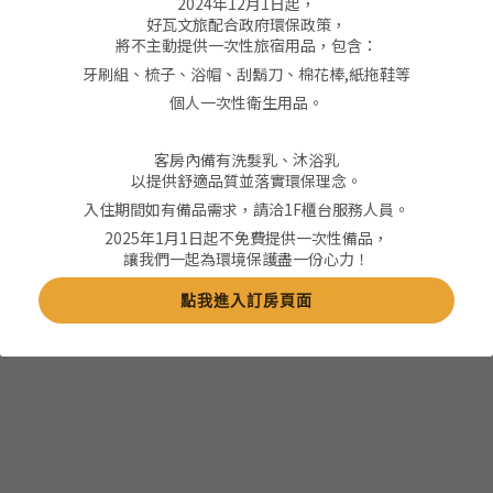
2024年12月1日起，
好瓦文旅配合政府環保政策，
禪靜田園．豪華加大床​
將不主動提供一次性旅宿用品，包含：
牙刷組、梳子、浴帽、刮鬍刀、棉花棒,紙拖鞋等
﹡床型：加大雙人床 x1
個人一次性衛生用品。
﹡價格：2380 元起
客房內備有洗髮乳、沐浴乳
以提供舒適品質並落實環保理念。
入住期間如有備品需求，請洽1F櫃台服務人員。
2025年1月1日起不免費提供一次性備品，
讓我們一起為環境保護盡一份心力！
點我進入訂房頁面